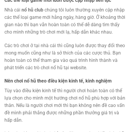
Các thể loại game mới luôn được cập nhập liên tục
Nhà cái
nổ hũ club
chúng tôi luôn thường xuyên cập nhập
các thể loại game mới hằng ngày, hàng giờ. Ở khoảng thời
gian nào thì bạn vẫn hoàn toàn có thể dễ dàng tìm thấy
cho mình những trò chơi mới lạ, hấp dẫn khác nhau.
Các trò chơi ở tại nhà cái thì cũng luôn được thay đổi theo
mong muốn cũng như là sở thích của các cược thủ. Bạn
hoàn toàn có thể tham gia vào quá trình hình thành và
phát triển các trò chơi nổ hũ tại website.
Nên chơi nổ hũ theo điều kiện kinh tế, kinh nghiệm
Tùy vào điều kiện kinh tế thì người chơi hoàn toàn có thể
lựa chọn cho mình một hướng chơi nổ hũ phù hợp với bản
thân. Nếu là người chơi mới thì bạn không nên đề cao vấn
đề mình phải thắng được những phần thưởng giá trị và
hấp dẫn.