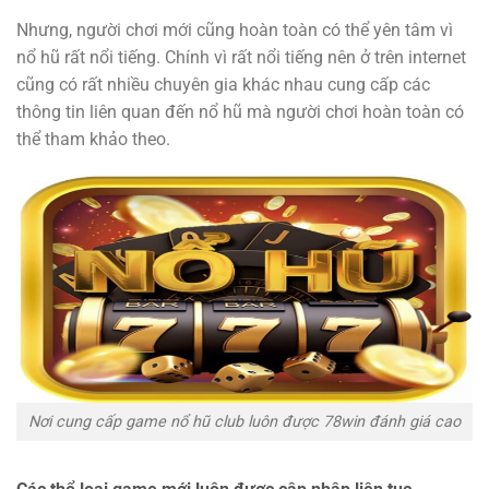
Nhưng, người chơi mới cũng hoàn toàn có thể yên tâm vì
nổ hũ rất nổi tiếng. Chính vì rất nổi tiếng nên ở trên internet
cũng có rất nhiều chuyên gia khác nhau cung cấp các
thông tin liên quan đến nổ hũ mà người chơi hoàn toàn có
thể tham khảo theo.
Nơi cung cấp game nổ hũ club luôn được 78win đánh giá cao