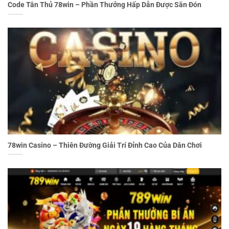
Code Tân Thủ 78win – Phần Thưởng Hấp Dẫn Được Săn Đón
78win Casino – Thiên Đường Giải Trí Đỉnh Cao Của Dân Chơi