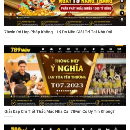
78win Có Hợp Pháp Không – Lý Do Nên Giải Trí Tại Nhà Cái
Giải Đáp Chi Tiết Thắc Mắc Nhà Cái 78win Có Uy Tín Không?