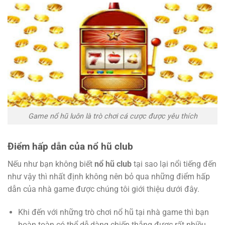
Game nổ hũ luôn là trò chơi cá cược được yêu thích
Điểm hấp dẫn của nổ hũ club
Nếu như bạn không biết
nổ hũ club
tại sao lại nổi tiếng đến
như vậy thì nhất định không nên bỏ qua những điểm hấp
dẫn của nhà game được chúng tôi giới thiệu dưới đây.
Khi đến với những trò chơi nổ hũ tại nhà game thì bạn
hoàn toàn có thể dễ dàng chiến thắng được rất nhiều