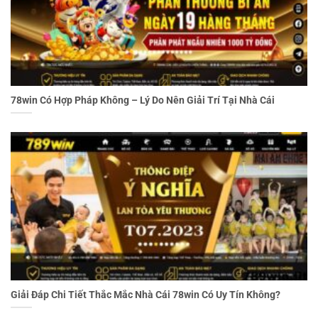
78win Có Hợp Pháp Không – Lý Do Nên Giải Trí Tại Nhà Cái
Giải Đáp Chi Tiết Thắc Mắc Nhà Cái 78win Có Uy Tín Không?