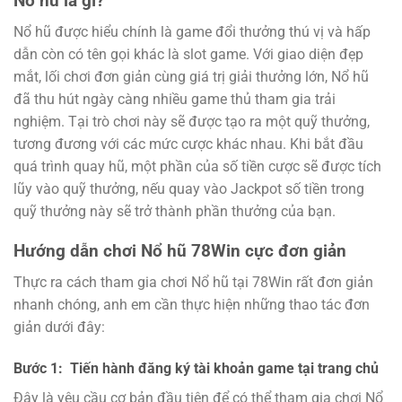
Nổ hũ là gì?
Nổ hũ được hiểu chính là game đổi thưởng thú vị và hấp
dẫn còn có tên gọi khác là slot game. Với giao diện đẹp
mắt, lối chơi đơn giản cùng giá trị giải thưởng lớn, Nổ hũ
đã thu hút ngày càng nhiều game thủ tham gia trải
nghiệm. Tại trò chơi này sẽ được tạo ra một quỹ thưởng,
tương đương với các mức cược khác nhau. Khi bắt đầu
quá trình quay hũ, một phần của số tiền cược sẽ được tích
lũy vào quỹ thưởng, nếu quay vào Jackpot số tiền trong
quỹ thưởng này sẽ trở thành phần thưởng của bạn.
Hướng dẫn chơi Nổ hũ 78Win cực đơn giản
Thực ra cách tham gia chơi Nổ hũ tại 78Win rất đơn giản
nhanh chóng, anh em cần thực hiện những thao tác đơn
giản dưới đây:
Bước 1: Tiến hành đăng ký tài khoản game tại trang chủ
Đây là yêu cầu cơ bản đầu tiên để có thể tham gia chơi Nổ