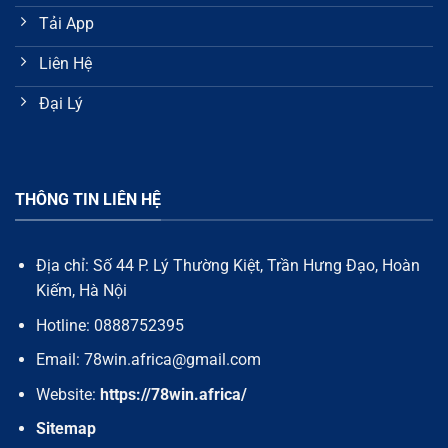
Tải App
Liên Hệ
Đại Lý
THÔNG TIN LIÊN HỆ
Địa chỉ: Số 44 P. Lý Thường Kiệt, Trần Hưng Đạo, Hoàn
Kiếm, Hà Nội
Hotline: 0888752395
Email:
78win.africa@gmail.com
Website:
https://78win.africa/
Sitemap