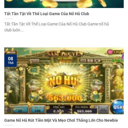
Tất Tần Tật Về Thể Loại Game Của Nổ Hũ Club
Tất Tần Tật Về Thể Loại Game Của Nổ Hũ Club Game nổ hũ
club luôn...
08
Th5
Game Nổ Hũ Rút Tiền Mặt Và Mẹo Chơi Thắng Lớn Cho Newbie