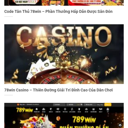
Code Tân Thủ 78win – Phần Thưởng Hấp Dẫn Được Săn Đón
78win Casino – Thiên Đường Giải Trí Đỉnh Cao Của Dân Chơi