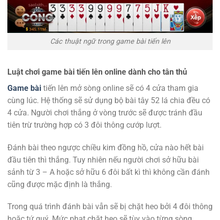
Các thuật ngữ trong game bài tiến lên
Luật chơi game bài tiến lên online dành cho tân thủ
Game bài
tiến lên mở sòng online sẽ có 4 cửa tham gia
cùng lúc. Hệ thống sẽ sử dụng bộ bài tây 52 lá chia đều có
4 cửa. Người chơi thắng ở vòng trước sẽ được tránh đầu
tiên trừ trường hợp có 3 đôi thông cướp lượt.
Đánh bài theo ngược chiều kim đồng hồ, cửa nào hết bài
đầu tiên thì thắng. Tuy nhiên nếu người chơi sở hữu bài
sảnh từ 3 – A hoặc sở hữu 6 đôi bất kì thì không cần đánh
cũng được mặc định là thắng.
Trong quá trình đánh bài vẫn sẽ bị chặt heo bởi 4 đôi thông
hoặc tứ quý. Mức phạt chặt heo sẽ tùy vào từng sòng