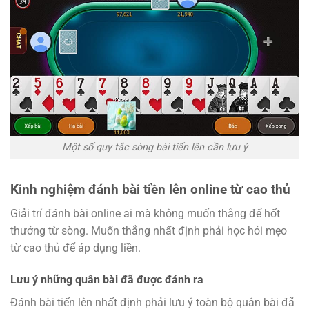
Một số quy tắc sòng bài tiến lên cần lưu ý
Kinh nghiệm đánh bài tiền lên online từ cao thủ
Giải trí đánh bài online ai mà không muốn thắng để hốt
thưởng từ sòng. Muốn thắng nhất định phải học hỏi mẹo
từ cao thủ để áp dụng liền.
Lưu ý những quân bài đã được đánh ra
Đánh bài tiến lên nhất định phải lưu ý toàn bộ quân bài đã