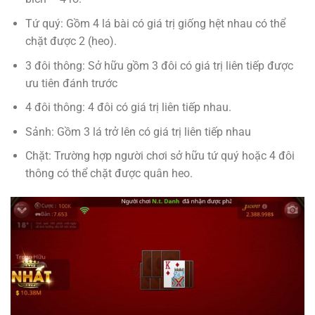
Tứ quý: Gồm 4 lá bài có giá trị giống hệt nhau có thể
chặt được 2 (heo).
3 đôi thông: Sở hữu gồm 3 đôi có giá trị liên tiếp được
ưu tiên đánh trước
4 đôi thông: 4 đôi có giá trị liên tiếp nhau.
Sảnh: Gồm 3 lá trở lên có giá trị liên tiếp nhau
Chặt: Trường hợp người chơi sở hữu tứ quý hoặc 4 đôi
thông có thể chặt được quân heo.