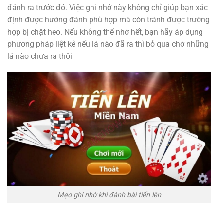
đánh ra trước đó. Việc ghi nhớ này không chỉ giúp bạn xác
định được hướng đánh phù hợp mà còn tránh được trường
hợp bị chặt heo. Nếu không thể nhớ hết, bạn hãy áp dụng
phương pháp liệt kê nếu lá nào đã ra thì bỏ qua chờ những
lá nào chưa ra thôi.
Mẹo ghi nhớ khi đánh bài tiến lên