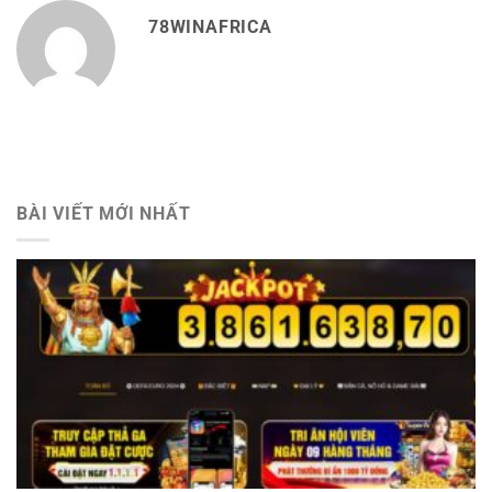
78WINAFRICA
BÀI VIẾT MỚI NHẤT