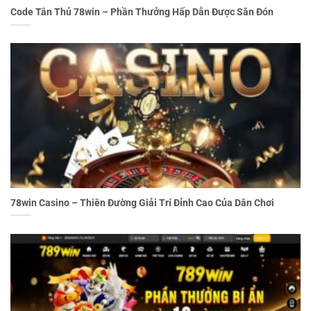
Code Tân Thủ 78win – Phần Thưởng Hấp Dẫn Được Săn Đón
78win Casino – Thiên Đường Giải Trí Đỉnh Cao Của Dân Chơi